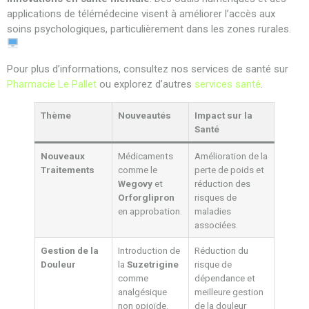
applications de télémédecine visent à améliorer l’accès aux
soins psychologiques, particulièrement dans les zones rurales.
Pour plus d’informations, consultez nos services de santé sur
Pharmacie Le Pallet
ou explorez d’autres
services santé
.
Thème
Nouveautés
Impact sur la
Santé
Nouveaux
Médicaments
Amélioration de la
Traitements
comme le
perte de poids et
Wegovy
et
réduction des
Orforglipron
risques de
en approbation.
maladies
associées.
Gestion de la
Introduction de
Réduction du
Douleur
la
Suzetrigine
risque de
comme
dépendance et
analgésique
meilleure gestion
non opioïde.
de la douleur