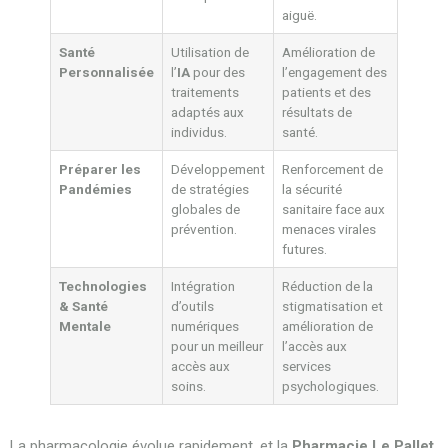
aiguë.
Santé
Utilisation de
Amélioration de
Personnalisée
l’
IA
pour des
l’engagement des
traitements
patients et des
adaptés aux
résultats de
individus.
santé.
Préparer les
Développement
Renforcement de
Pandémies
de stratégies
la sécurité
globales de
sanitaire face aux
prévention.
menaces virales
futures.
Technologies
Intégration
Réduction de la
& Santé
d’outils
stigmatisation et
Mentale
numériques
amélioration de
pour un meilleur
l’accès aux
accès aux
services
soins.
psychologiques.
La pharmacologie évolue rapidement, et la
Pharmacie Le Pallet