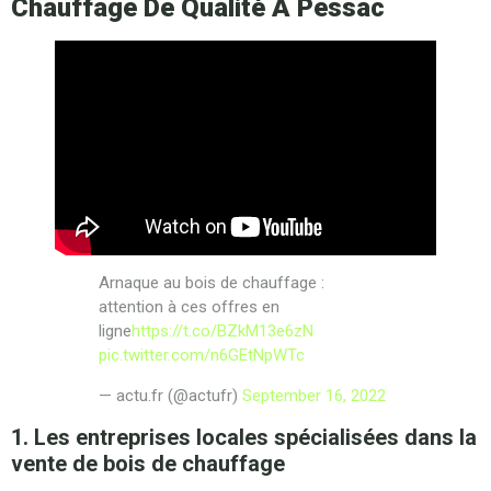
Chauffage De Qualité À Pessac
Arnaque au bois de chauffage :
attention à ces offres en
ligne
https://t.co/BZkM13e6zN
pic.twitter.com/n6GEtNpWTc
— actu.fr (@actufr)
September 16, 2022
1. Les entreprises locales spécialisées dans la
vente de bois de chauffage