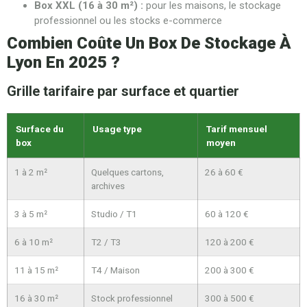
Box XXL (16 à 30 m²) :
pour les maisons, le stockage
professionnel ou les stocks e-commerce
Combien Coûte Un Box De Stockage À
Lyon En 2025 ?
Grille tarifaire par surface et quartier
Surface du
Usage type
Tarif mensuel
box
moyen
1 à 2 m²
Quelques cartons,
26 à 60 €
archives
3 à 5 m²
Studio / T1
60 à 120 €
6 à 10 m²
T2 / T3
120 à 200 €
11 à 15 m²
T4 / Maison
200 à 300 €
16 à 30 m²
Stock professionnel
300 à 500 €