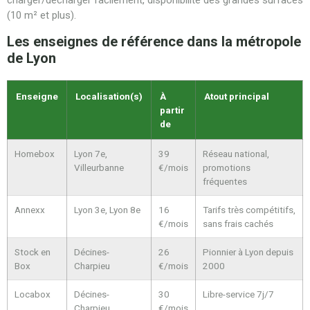
charger/décharger facilement, disponibilité des grandes surfaces
(10 m² et plus).
Les enseignes de référence dans la métropole
de Lyon
Enseigne
Localisation(s)
À
Atout principal
partir
de
Homebox
Lyon 7e,
39
Réseau national,
Villeurbanne
€/mois
promotions
fréquentes
Annexx
Lyon 3e, Lyon 8e
16
Tarifs très compétitifs,
€/mois
sans frais cachés
Stock en
Décines-
26
Pionnier à Lyon depuis
Box
Charpieu
€/mois
2000
Locabox
Décines-
30
Libre-service 7j/7
Charpieu
€/mois