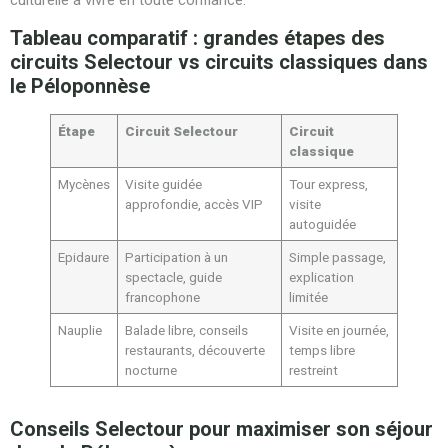
culturelle à vivre en toute confiance.
Tableau comparatif : grandes étapes des
circuits Selectour vs circuits classiques dans
le Péloponnèse
Étape
Circuit Selectour
Circuit
classique
Mycènes
Visite guidée
Tour express,
approfondie, accès VIP
visite
autoguidée
Epidaure
Participation à un
Simple passage,
spectacle, guide
explication
francophone
limitée
Nauplie
Balade libre, conseils
Visite en journée,
restaurants, découverte
temps libre
nocturne
restreint
Conseils Selectour pour maximiser son séjour